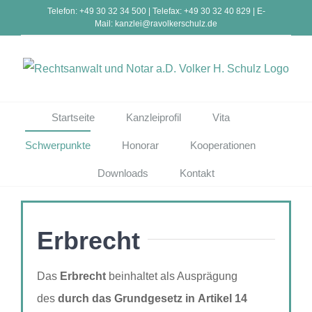
Zum
Telefon: +49 30 32 34 500 | Telefax: +49 30 32 40 829 | E-
Mail: kanzlei@ravolkerschulz.de
Inhalt
springen
Startseite
Kanzleiprofil
Vita
Schwerpunkte
Honorar
Kooperationen
Downloads
Kontakt
Erbrecht
Das
Erbrecht
beinhaltet als Ausprägung
des
durch das Grundgesetz in Artikel 14